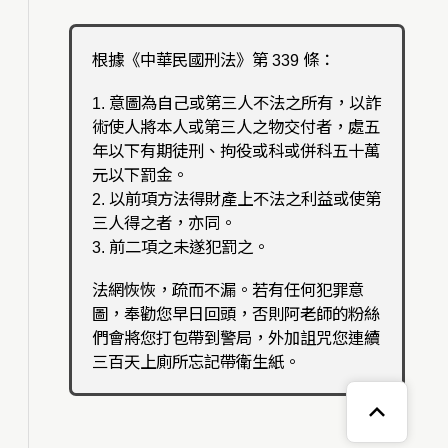
根據《中華民國刑法》第 339 條：
1. 意圖為自己或第三人不法之所有，以詐
術使人將本人或第三人之物交付者，處五
年以下有期徒刑、拘役或科或併科五十萬
元以下罰金。
2. 以前項方法得財產上不法之利益或使第
三人得之者，亦同。
3. 前二項之未遂犯罰之。
法網恢恢，疏而不漏。若有任何犯罪意
圖，奉勸您早日回頭，否則阿老師的粉絲
們會將您打包帶到警局，外加詛咒您連續
三百天上廁所忘記帶衛生紙。